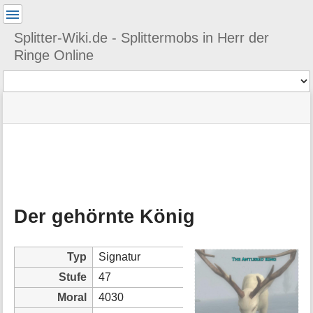
Benutzer-
Werkzeuge
Splitter-Wiki.de - Splittermobs in Herr der
Ringe Online
Werkzeuge
Navigationsmenüs
Seitenstatus
Seiten-
und
Werkzeuge
Suche
M
e
t
a
Der gehörnte König
i
n
f
o
Typ
Signatur
r
Stufe
47
m
a
Moral
4030
t