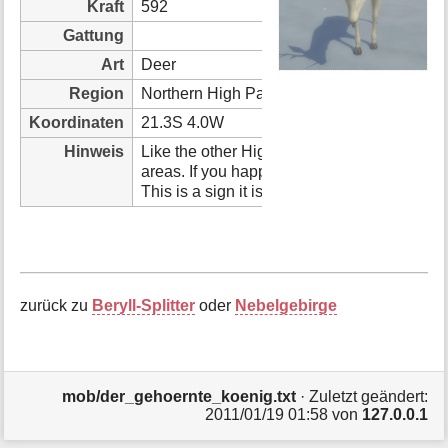
Kraft
592
i
o
Gattung
n
Art
Deer
e
n
Region
Northern High Pass
z
Koordinaten
21.3S 4.0W
u
r
Hinweis
Like the other High Pass mobs this guy has
S
areas. If you happen across a blizzard then
e
This is a sign it is close by. 1. 23.1S, 6.7E,
i
t
e
zurück zu
Beryll-Splitter
oder
Nebelgebirge
mob/der_gehoernte_koenig.txt
· Zuletzt geändert:
2011/01/19 01:58 von
127.0.0.1