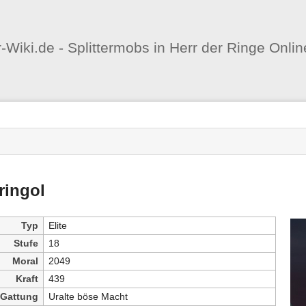
Benutzer-
Werkzeuge
er-Wiki.de - Splittermobs in Herr der Ringe Onlin
nstatus
-
zeuge
ringol
Typ
Elite
Stufe
18
Moral
2049
Kraft
439
Gattung
Uralte böse Macht