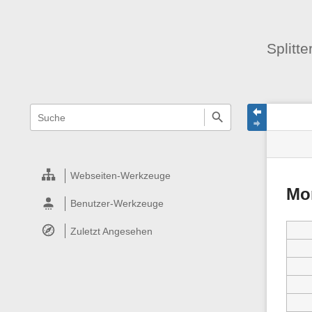
Splitt
Navigationsmenüs
Wikiübergreifende
Seite
Seiten
Schnellsuche
und
Werk
Suche
Webseiten-Werkzeuge
Mo
Benutzer-Werkzeuge
Zuletzt Angesehen